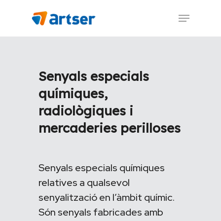
Skip
Menu
to
main
content
Senyals especials
químiques,
radiològiques i
mercaderies perilloses
Senyals especials químiques
relatives a qualsevol
senyalització en l’àmbit químic.
Són senyals fabricades amb