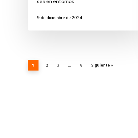
sea en entornos…
9 de diciembre de 2024
1
2
3
…
8
Siguiente »