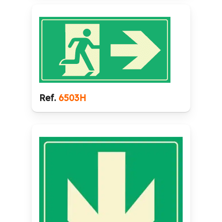
Ref.
6503H