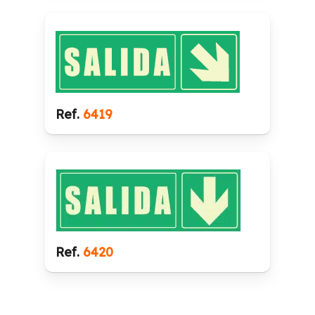
Ref.
6419
Ref.
6420