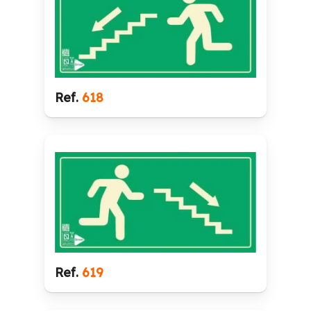
Ref.
618
Ref.
619