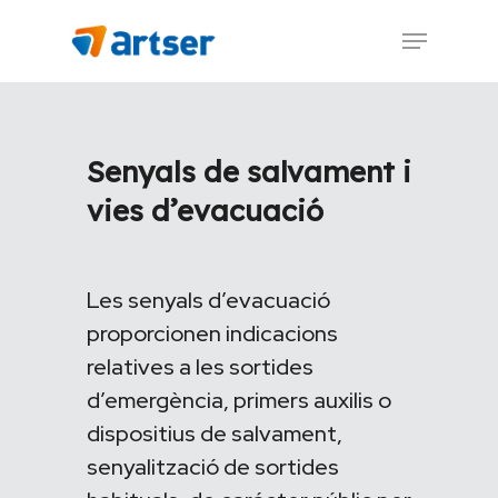
Skip
Menu
to
main
content
Senyals de salvament i
vies d’evacuació
Les senyals d’evacuació
proporcionen indicacions
relatives a les sortides
d’emergència, primers auxilis o
dispositius de salvament,
senyalització de sortides