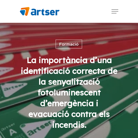
Skip
Menu
to
main
content
Formació
La importància d’una
identificació correcta de
la senyalització
fotoluminescent
d’emergència i
evacuació contra els
incendis.