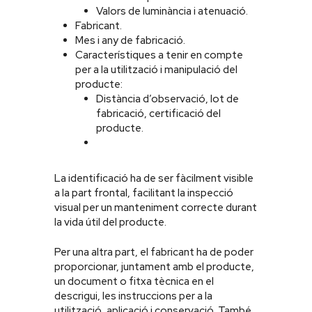
Valors de luminància i atenuació.
Fabricant.
Mes i any de fabricació.
Característiques a tenir en compte
per a la utilització i manipulació del
producte:
Distància d’observació, lot de
fabricació, certificació del
producte.
La identificació ha de ser fàcilment visible
a la part frontal, facilitant la inspecció
visual per un manteniment correcte durant
la vida útil del producte.
Per una altra part, el fabricant ha de poder
proporcionar, juntament amb el producte,
un document o fitxa tècnica en el
descrigui, les instruccions per a la
utilització, aplicació i conservació. També