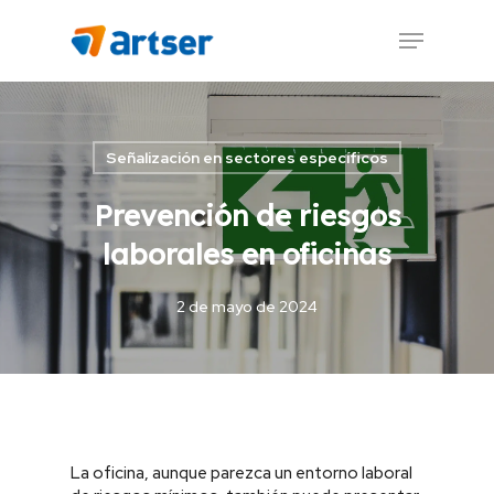
Skip
Menu
to
main
content
Señalización en sectores específicos
Prevención de riesgos
laborales en oficinas
2 de mayo de 2024
La oficina, aunque parezca un entorno laboral